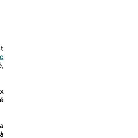
t 
ic
, 
x 
té
a 
à 