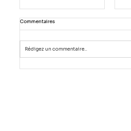
Commentaires
Rédigez un commentaire...
Expert agréé,
Pou
indépendant ou
exp
Judiciaire : Comment
choisir le bon expert en
bâtiment ?