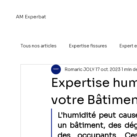
AM Experbat
Tous nos articles
Expertise fissures
Expert 
Romaric JOLY
17 oct. 2023
1 min d
Expertise hum
votre Bâtimen
L'humidité peut caus
un bâtiment, des dégâ
des occupants. Ces