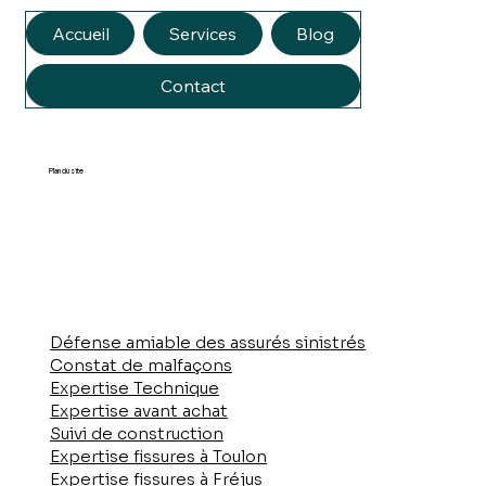
AM Experbat
Accueil
Services
Blog
Contact
Plan du site
Défense amiable des assurés sinistrés
Constat de malfaçons
Expertise Technique
Expertise avant achat
Suivi de construction
Expertise fissures à Toulon
Expertise fissures à Fréjus